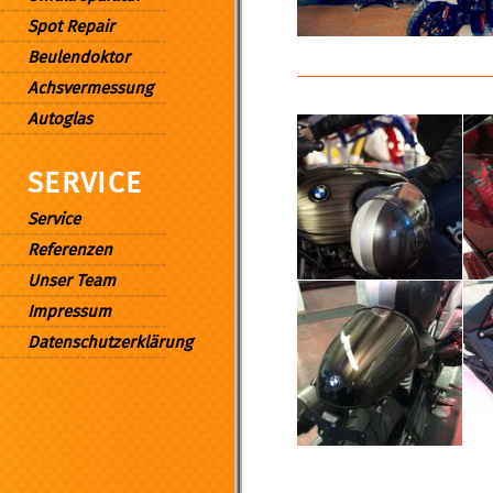
Spot Repair
Beulendoktor
Achsvermessung
Autoglas
SERVICE
Service
Referenzen
Unser Team
Impressum
Datenschutzerklärung