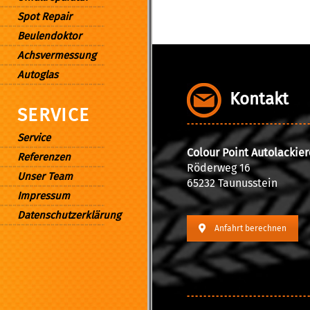
Spot Repair
Beulendoktor
Achsvermessung
Autoglas
Kontakt
SERVICE
Service
Colour Point Autolackie
Referenzen
Röderweg 16
Unser Team
65232 Taunusstein
Impressum
Datenschutzerklärung
Anfahrt berechnen